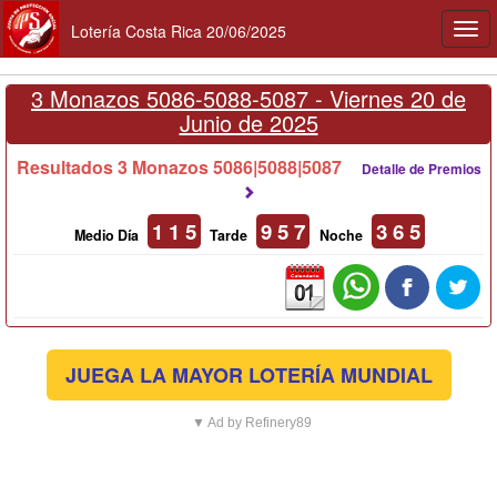
Lotería Costa Rica 20/06/2025
Togg
navi
3 Monazos 5086-5088-5087 -
Viernes 20 de
Junio de 2025
Resultados 3 Monazos 5086|5088|5087
Detalle de Premios
1 1 5
9 5 7
3 6 5
Medio Día
Tarde
Noche
JUEGA LA MAYOR LOTERÍA MUNDIAL
▼ Ad by Refinery89