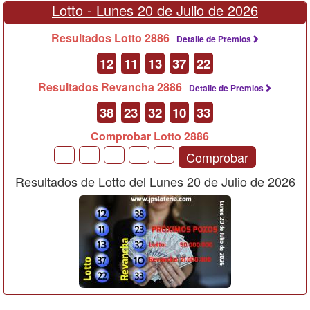
Lotto -
Lunes 20 de Julio de 2026
Resultados Lotto 2886
Detalle de Premios
12
11
13
37
22
Resultados Revancha 2886
Detalle de Premios
38
23
32
10
33
Comprobar Lotto 2886
Comprobar
Resultados de Lotto del Lunes 20 de Julio de 2026