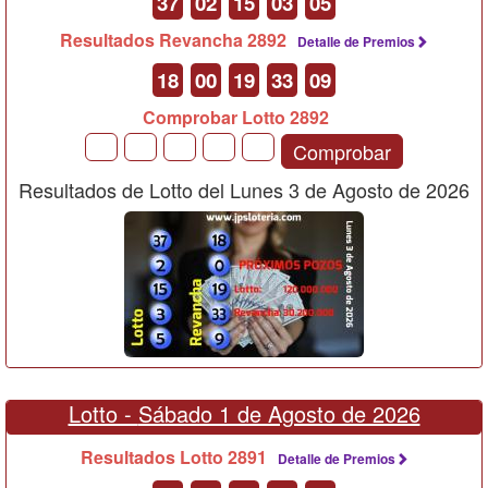
37
02
15
03
05
Resultados Revancha 2892
Detalle de Premios
18
00
19
33
09
Comprobar Lotto 2892
Comprobar
Resultados de Lotto del Lunes 3 de Agosto de 2026
Lotto -
Sábado 1 de Agosto de 2026
Resultados Lotto 2891
Detalle de Premios