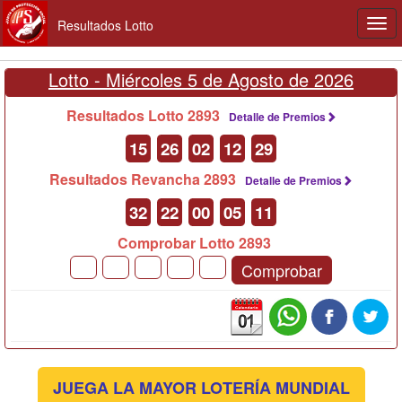
Resultados Lotto
Togg
navi
Lotto -
Miércoles 5 de Agosto de 2026
Resultados Lotto 2893
Detalle de Premios
15
26
02
12
29
Resultados Revancha 2893
Detalle de Premios
32
22
00
05
11
Comprobar Lotto 2893
Comprobar
JUEGA LA MAYOR LOTERÍA MUNDIAL