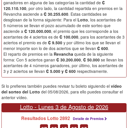
ganadores en alguna de las categorías la cantidad de
₡
120.110.100
, por otro lado, la cantidad repartida en premios en la
Revancha asciende a
₡ 30.255.600
. Estas cantidades se
desglosan de la forma siguiente: Para el
Lotto
, los acertantes de
5 números se llevan el pozo acumulado de este sorteo que
asciende a
₡ 120.000.000
, el premio que les corresponde a los
acertantes de 4 aciertos es de
₡ 100.000
, para los acertantes de 3
aciertos el premio es de
₡ 9.500
y por último los que se llevan el
menor importe son lo de dos aciertos que se llevan
₡ 600
.
El reparto de premios en la
Revancha
queda de la siguiente
forma: Con 5 aciertos ganan
₡ 30.200.000
,
₡ 50.000
se llevan los
acertantes de 4 números ganadores, por último, los acertantes de
3 y 2 aciertos se llevan
₡ 5.000 y ₡ 600
respectivamente.
Si lo prefieres también puedes revisar tu boleto siguiendo el
vídeo
del sorteo del Lotto
del 05/08/2026, para ello puedes consultar el
anterior vídeo.
Lotto -
Lunes 3 de Agosto de 2026
Resultados Lotto 2892
Detalle de Premios