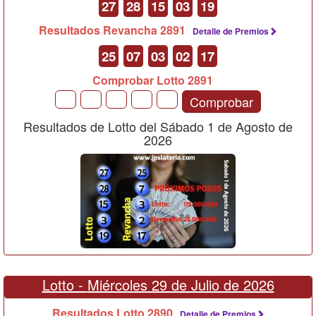
27
28
15
03
19
Resultados Revancha 2891
Detalle de Premios
25
07
03
02
17
Comprobar Lotto 2891
Comprobar
Resultados de Lotto del Sábado 1 de Agosto de
2026
Lotto -
Miércoles 29 de Julio de 2026
Resultados Lotto 2890
Detalle de Premios