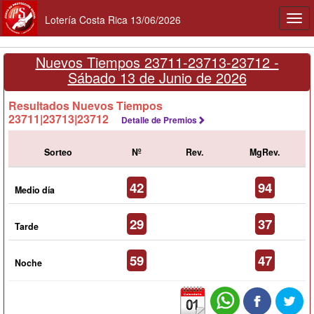
Lotería Costa Rica 13/06/2026
Togg
navi
Nuevos Tiempos 23711-23713-23712 -
Sábado 13 de Junio de 2026
Resultados Nuevos Tiempos
23711|23713|23712
Detalle de Premios
Sorteo
Nº
Rev.
MgRev.
42
94
Medio día
29
37
Tarde
59
47
Noche