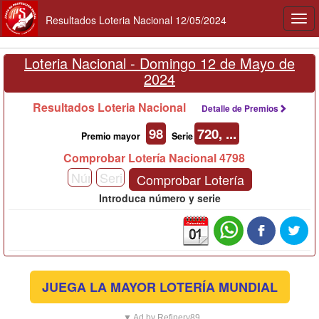
Resultados Loteria Nacional 12/05/2024
Togg
navi
Loteria Nacional -
Domingo 12 de Mayo de
2024
Resultados Loteria Nacional
Detalle de Premios
98
720, ...
Premio mayor
Serie
Comprobar Lotería Nacional 4798
Comprobar Lotería
Introduca número y serie
JUEGA LA MAYOR LOTERÍA MUNDIAL
▼ Ad by Refinery89