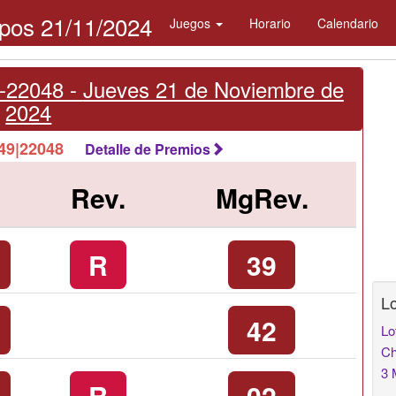
pos 21/11/2024
Juegos
Horario
Calendario
-22048 -
Jueves 21 de Noviembre de
2024
2049|22048
Detalle de Premios
Rev.
MgRev.
R
39
Lo
42
Lo
Ch
3 
R
02