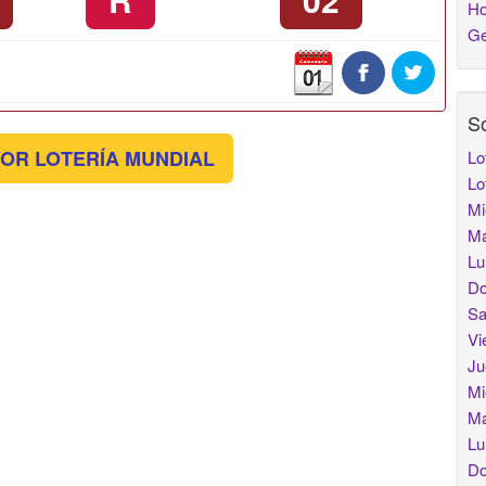
Ho
Ge
So
OR LOTERÍA MUNDIAL
Lo
Lo
Mi
Ma
Lu
Do
Sa
Vi
Ju
Mi
Ma
Lu
Do