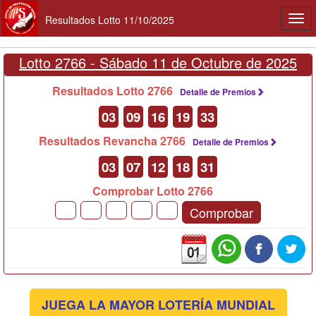
Resultados Lotto 11/10/2025
Togg
navi
Lotto 2766 -
Sábado 11 de Octubre de 2025
Resultados Lotto 2766
Detalle de Premios
03
09
16
19
33
Resultados Revancha 2766
Detalle de Premios
03
07
12
18
31
Comprobar Lotto 2766
Comprobar
JUEGA LA MAYOR LOTERÍA MUNDIAL