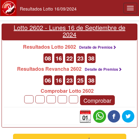
Resultados Lotto 16/09/2024
Togg
navi
Lotto 2602 -
Lunes 16 de Septiembre de
2024
Resultados Lotto 2602
Detalle de Premios
08
16
22
23
38
Resultados Revancha 2602
Detalle de Premios
06
16
23
25
38
Comprobar Lotto 2602
Comprobar