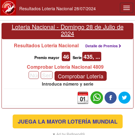
Resultados Loteria Nacional 28/07/2024
Togg
navi
Loteria Nacional -
Domingo 28 de Julio de
2024
Resultados Loteria Nacional
Detalle de Premios
46
435, ...
Premio mayor
Serie
Comprobar Lotería Nacional 4809
Comprobar Lotería
Introduca número y serie
JUEGA LA MAYOR LOTERÍA MUNDIAL
▼ Ad by Refinery89