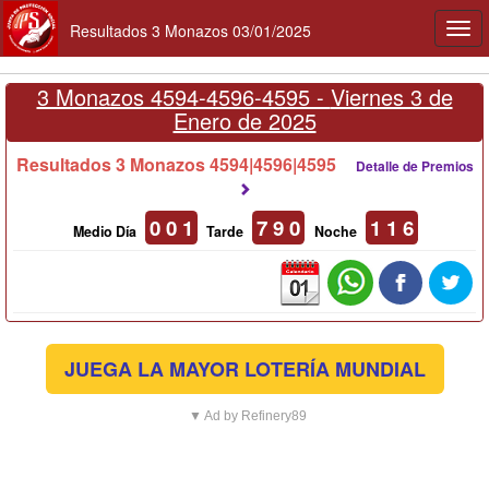
Resultados 3 Monazos 03/01/2025
Togg
navi
3 Monazos 4594-4596-4595 -
Viernes 3 de
Enero de 2025
Resultados 3 Monazos 4594|4596|4595
Detalle de Premios
0 0 1
7 9 0
1 1 6
Medio Día
Tarde
Noche
JUEGA LA MAYOR LOTERÍA MUNDIAL
▼ Ad by Refinery89