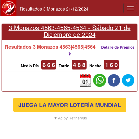
Resultados 3 Monazos 21/12/2024
Togg
navi
3 Monazos 4563-4565-4564 -
Sábado 21 de
Diciembre de 2024
Resultados 3 Monazos 4563|4565|4564
Detalle de Premios
6 6 6
4 8 8
1 6 0
Medio Día
Tarde
Noche
JUEGA LA MAYOR LOTERÍA MUNDIAL
▼ Ad by Refinery89