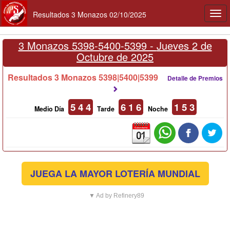
Resultados 3 Monazos 02/10/2025
Togg
navi
3 Monazos 5398-5400-5399 -
Jueves 2 de
Octubre de 2025
Resultados 3 Monazos 5398|5400|5399
Detalle de Premios
5 4 4
6 1 6
1 5 3
Medio Día
Tarde
Noche
JUEGA LA MAYOR LOTERÍA MUNDIAL
▼ Ad by Refinery89