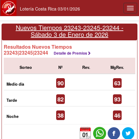
Lotería Costa Rica 03/01/2026
Togg
navi
Nuevos Tiempos 23243-23245-23244 -
Sábado 3 de Enero de 2026
Resultados Nuevos Tiempos
23243|23245|23244
Detalle de Premios
Sorteo
Nº
Rev.
MgRev.
90
63
Medio día
82
93
Tarde
38
46
Noche