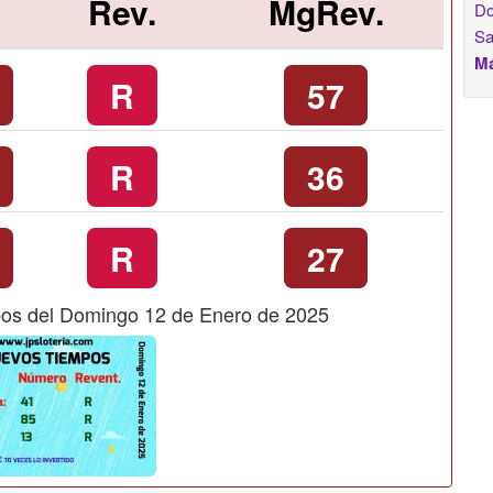
Rev.
MgRev.
Do
Sa
Má
R
57
R
36
R
27
os del Domingo 12 de Enero de 2025