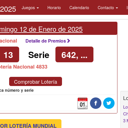
/2025
Juegos
Horario
Calendario
Contacto
mingo 12 de Enero de 2025
 Nacional
Detalle de Premios
13
Serie
642, ...
tería Nacional 4833
Comprobar Lotería
ca número y serie
Lo
Lo
Ch
3 
OR LOTERÍA MUNDIAL